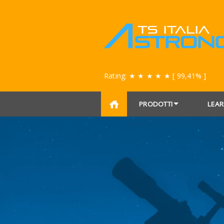
Rating:
★ ★ ★ ★ ★
[ 99,41% ]
PRODOTTI
LEAR