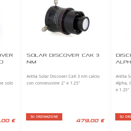
OVER
SOLAR DISCOVER CAK 3
DISC
RO
NM
ALPH
Antlia Solar Discover CaK 3 nm calcio
Antlia 
ne solo
con connessione 2" e 1.25"
Alpha, 
e 1.25"
SU ORDINAZIONE
SU OR
,00 €
479,00 €