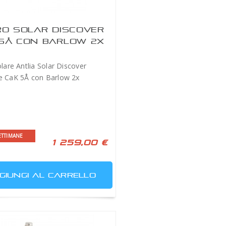
RO SOLAR DISCOVER
5Å CON BARLOW 2X
olare Antlia Solar Discover
e CaK 5Å con Barlow 2x
ETTIMANE
1 259,00 €
GIUNGI AL CARRELLO