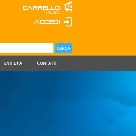
Carrello
(vuoto)
Accedi
ENTI E PA
CONTATTI
 AGOSTO
 FERIE