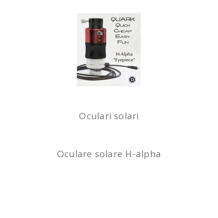
Oculari solari
ZWO AM7 MONTATURA ARMONICA CON
Oculare solare H-alpha
TREPPIEDE TC40