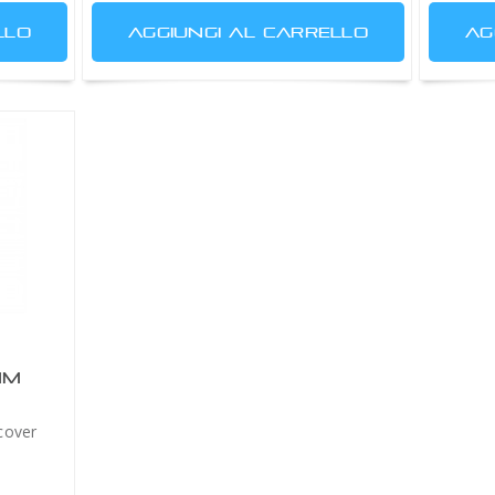
LLO
AGGIUNGI AL CARRELLO
AG
MM
scover