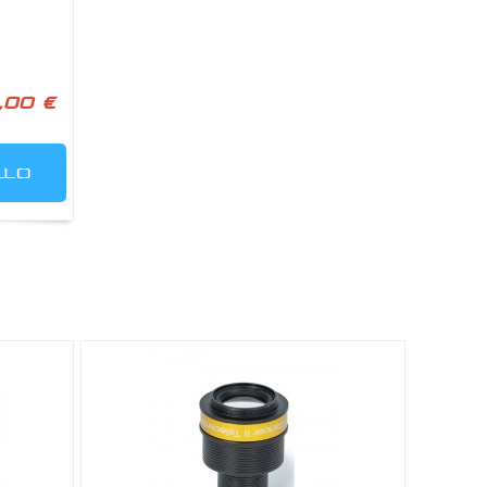
,00 €
LLO