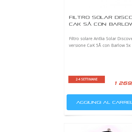
FILTRO SOLAR DISC
CAK 5Å CON BARLO
Filtro solare Antlia Solar Discov
versione CaK 5Å con Barlow 5x
2-4 SETTIMANE
1 269
AGGIUNGI AL CARRE