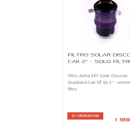
FILTRO SOLAR DISC
CAK 2" - SOLO FILT
Filtro Antlia ERF Solar Discover
DualBand Cak 5Å da 2" - versio
filtro
SU ORDINAZIONE
1 189