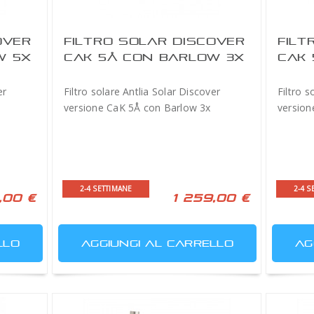
OVER
FILTRO SOLAR DISCOVER
FILT
W 5X
CAK 5Å CON BARLOW 3X
CAK 
er
Filtro solare Antlia Solar Discover
Filtro s
versione CaK 5Å con Barlow 3x
version
2-4 SETTIMANE
2-4 S
,00 €
1 259,00 €
LLO
AGGIUNGI AL CARRELLO
AG