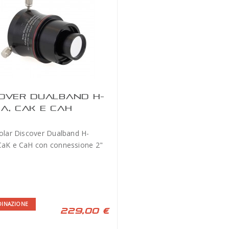
OVER DUALBAND H-
A, CAK E CAH
Solar Discover Dualband H-
CaK e CaH con connessione 2"
DINAZIONE
229,00 €