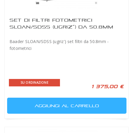
SET DI FILTRI FOTOMETRICI
SLOAN/SDSS (UGRIZ´) DA 50.8MM
BAADER
Baader SLOAN/SDSS (ugriz') set filtri da 50.8mm -
fotometrici
SU ORDINAZIONE
1 375,00 €
AGGIUNGI AL CARRELLO