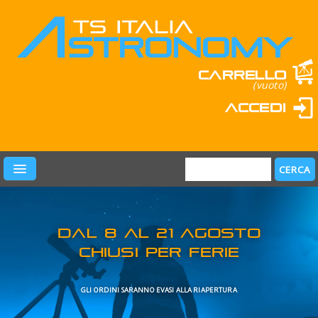
Carrello
(vuoto)
Accedi
PRODOTTI
LEARN & FUN
MARCHI