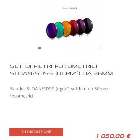
SET DI FILTRI FOTOMETRICI
SLOAN/SDSS (UGRIZ´) DA 36MM
BAADER
Baader SLOAN/SDSS (ugriz') set filtri da 36mm -
fotometrici
SU ORDINAZIONE
1 050,00 €