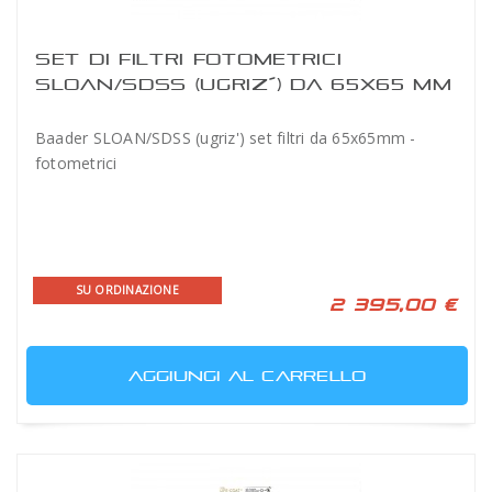
SET DI FILTRI FOTOMETRICI
SLOAN/SDSS (UGRIZ´) DA 65X65 MM
BAADER
Baader SLOAN/SDSS (ugriz') set filtri da 65x65mm -
fotometrici
SU ORDINAZIONE
2 395,00 €
AGGIUNGI AL CARRELLO