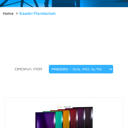
OFFERTE
Home
>
Baader Planetarium
DAL 8 AL 21
BLOG
CHIUSI PER 
ENTI E PA
CONTATTI
GLI ORDINI SARANNO EVASI ALL
Ordina per