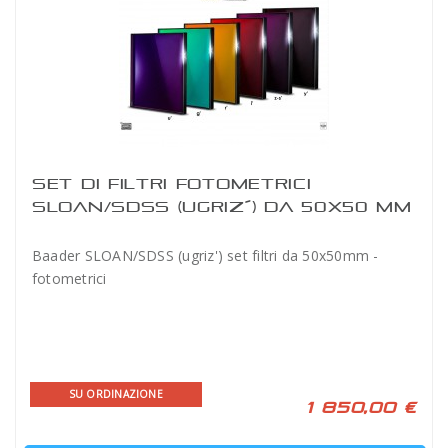
SET DI FILTRI FOTOMETRICI
SLOAN/SDSS (UGRIZ´) DA 50X50 MM
BAADER
Baader SLOAN/SDSS (ugriz') set filtri da 50x50mm -
fotometrici
SU ORDINAZIONE
1 850,00 €