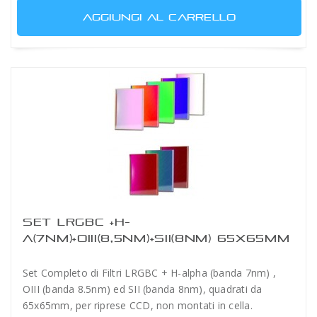
AGGIUNGI AL CARRELLO
SET LRGBC +H-
A(7NM)+OIII(8,5NM)+SII(8NM) 65X65MM
Set Completo di Filtri LRGBC + H-alpha (banda 7nm) ,
OIII (banda 8.5nm) ed SII (banda 8nm), quadrati da
65x65mm, per riprese CCD, non montati in cella.