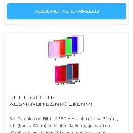
AGGIUNGI AL CARRELLO
SET LRGBC +H-
A(35NM)+OIII(8,5NM)+SII(8NM)
50X50MM
Set Completo di Filtri LRGBC + H-alpha (banda 35nm) ,
OIII (banda 8.5nm) ed SII (banda 8nm), quadrati da
50x50mm, per riprese CCD, non montati in cella.