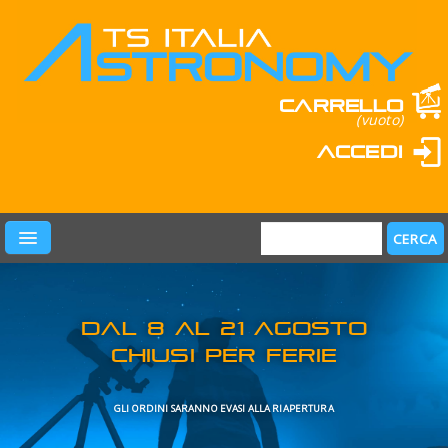
Carrello
(vuoto)
Accedi
PRODOTTI
LEARN & FUN
MARCHI