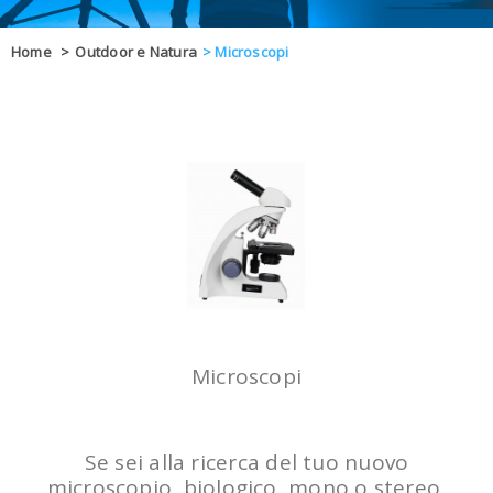
OFFERTE
Home
>
Outdoor e Natura
>
Microscopi
DAL 8 AL 21
BLOG
CHIUSI PER 
ENTI E PA
CONTATTI
GLI ORDINI SARANNO EVASI ALL
Microscopi
Se sei alla ricerca del tuo nuovo
microscopio, biologico, mono o stereo,