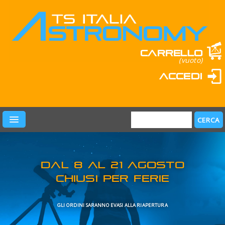
Carrello
(vuoto)
Accedi
PRODOTTI
LEARN & FUN
MARCHI