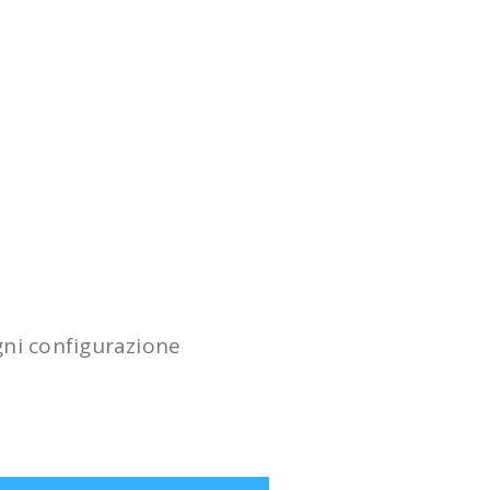
-350 €
APO 86 QUAD SERIES F/7 TECNOSKY
ogni configurazione