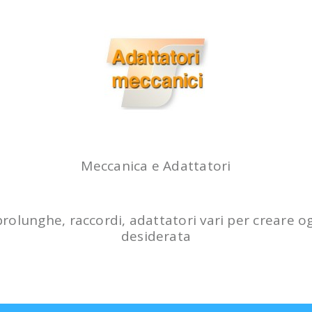
Meccanica e Adattatori
ZWO AM7 MONTATURA ARMONICA CON
 prolunghe, raccordi, adattatori vari per creare 
TREPPIEDE TC40
desiderata