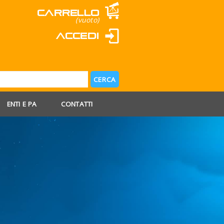
Carrello
(vuoto)
Accedi
ENTI E PA
CONTATTI
 AGOSTO
 FERIE