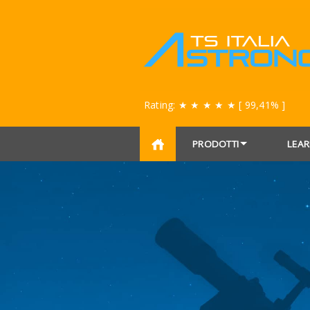
Rating:
★ ★ ★ ★ ★
[ 99,41% ]
PRODOTTI
LEAR