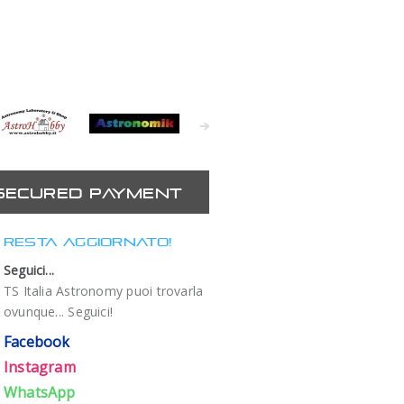
Astrohobby
Astronomik
Astronomy
Astrozap
At
eXperience
SECURED PAYMENT
RESTA AGGIORNATO!
Seguici...
TS Italia Astronomy puoi trovarla
ovunque... Seguici!
Facebook
Instagram
WhatsApp