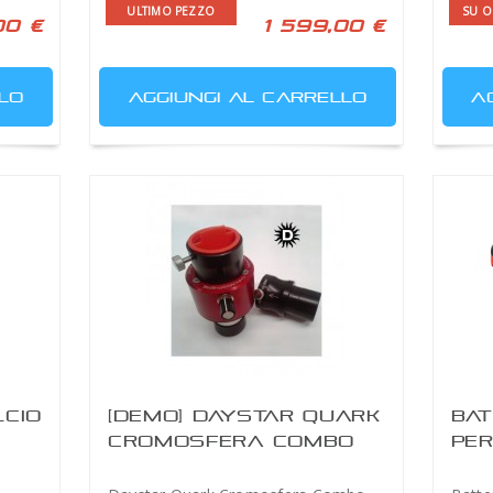
ULTIMO PEZZO
SU O
00 €
1 599,00 €
LO
AGGIUNGI AL CARRELLO
A
LCIO
[DEMO] DAYSTAR QUARK
BAT
CROMOSFERA COMBO
PER