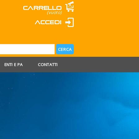
Carrello
(vuoto)
Accedi
ENTI E PA
CONTATTI
 AGOSTO
 FERIE