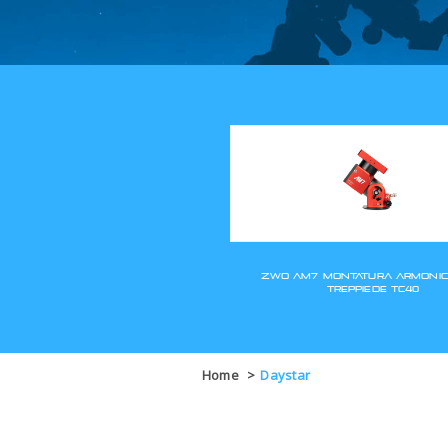
Home
>
Daystar