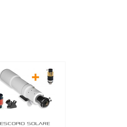
-350 €
APO 86 QUAD SERIES F/7 TECNOSKY
ESCOPIO SOLARE