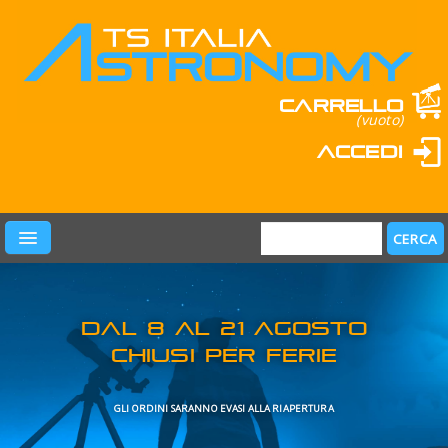
Carrello
(vuoto)
Accedi
PRODOTTI
LEARN & FUN
MARCHI