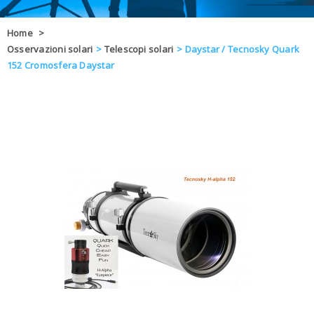
OFFERTE
Home
>
Osservazioni solari
>
Telescopi solari
>
Daystar / Tecnosky Quark
DAL 8 AL 21
BLOG
152 Cromosfera Daystar
CHIUSI PER 
ENTI E PA
CONTATTI
GLI ORDINI SARANNO EVASI ALL