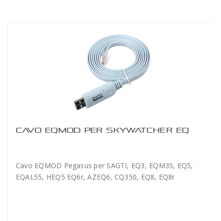
CAVO EQMOD PER SKYWATCHER EQ
Cavo EQMOD Pegasus per SAGTI, EQ3, EQM35, EQ5,
EQAL55, HEQ5 EQ6r, AZEQ6, CQ350, EQ8, EQ8r