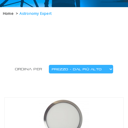
OFFERTE
Home
>
Astronomy Expert
DAL 8 AL 21
BLOG
CHIUSI PER 
ENTI E PA
CONTATTI
GLI ORDINI SARANNO EVASI ALL
Ordina per