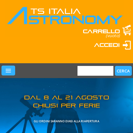
Carrello
(vuoto)
Accedi
PRODOTTI
LEARN & FUN
MARCHI