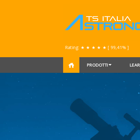
Rating:
★ ★ ★ ★ ★
[ 99,41% ]
PRODOTTI
LEAR