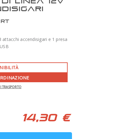
DI LINEA 12V
DISIGARI
ERT
3 attacchi accendisigari e 1 presa
USB
NIBILITÀ
ORDINAZIONE
-350 €
DI TRASPORTO
APO 86 QUAD SERIES F/7 TECNOSKY
14,30 €