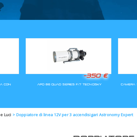
GLI ORDINI SARANNO EVASI A
 e Luci
>
Doppiatore di linea 12V per 3 accendisigari Astronomy Expert