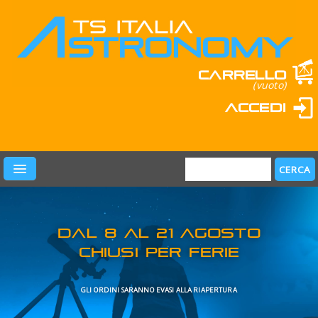
Carrello
(vuoto)
Accedi
PRODOTTI
LEARN & FUN
MARCHI