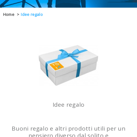
OFFERTE
Home
>
Idee regalo
DAL 8 AL 21
BLOG
CHIUSI PER 
ENTI E PA
CONTATTI
GLI ORDINI SARANNO EVASI ALL
Idee regalo
Buoni regalo e altri prodotti utili per un
pensiero diverso dal solito e