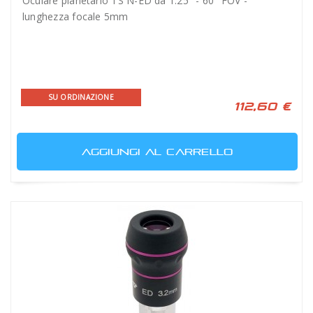
Oculare planetario TS N-ED da 1.25" - 60° FOV -
lunghezza focale 5mm
SU ORDINAZIONE
112,60 €
AGGIUNGI AL CARRELLO