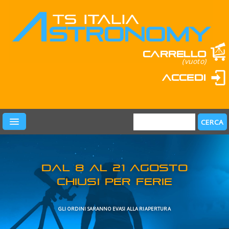
Carrello
(vuoto)
Accedi
PRODOTTI
LEARN & FUN
MARCHI