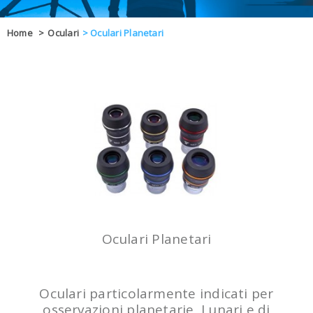
OFFERTE
Home
>
Oculari
>
Oculari Planetari
DAL 8 AL 21
BLOG
CHIUSI PER 
ENTI E PA
CONTATTI
GLI ORDINI SARANNO EVASI ALL
Oculari Planetari
Oculari particolarmente indicati per
osservazioni planetarie, Lunari e di