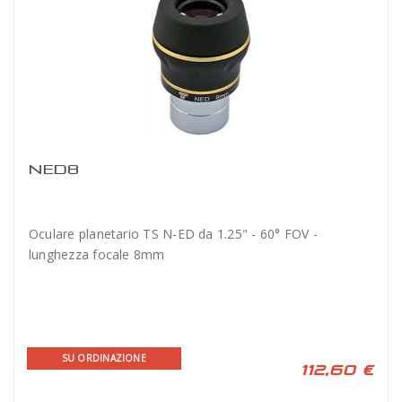
NED8
Oculare planetario TS N-ED da 1.25" - 60° FOV -
lunghezza focale 8mm
SU ORDINAZIONE
112,60 €