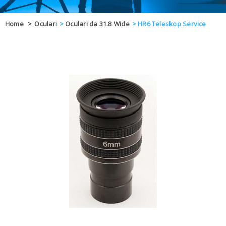
OFFERTE
Home
>
Oculari
>
Oculari da 31.8 Wide
>
HR6 Teleskop Service
DAL 8 AL 21
BLOG
CHIUSI PER 
ENTI E PA
CONTATTI
GLI ORDINI SARANNO EVASI ALL