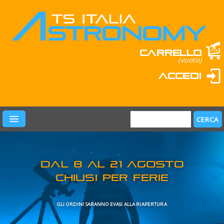
Carrello
(vuoto)
Accedi
PRODOTTI
LEARN & FUN
MARCHI