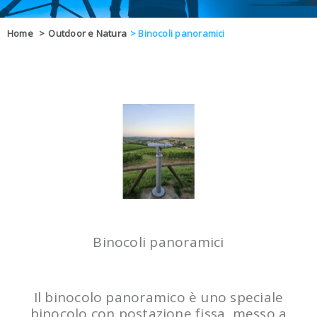
OFFERTE
Home
>
Outdoor e Natura
>
Binocoli panoramici
DAL 8 AL 21
BLOG
CHIUSI PER 
ENTI E PA
CONTATTI
GLI ORDINI SARANNO EVASI ALL
Binocoli panoramici
Il binocolo panoramico è uno speciale
binocolo con postazione fissa, messo a