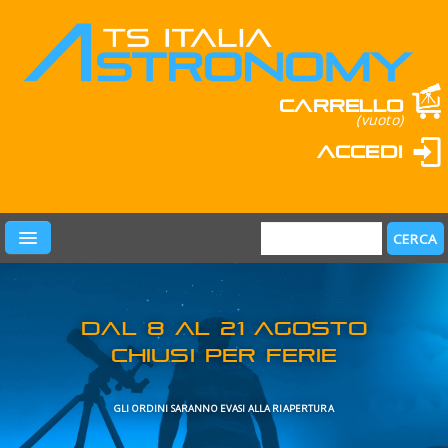
Carrello
(vuoto)
Accedi
PRODOTTI
LEARN & FUN
MARCHI