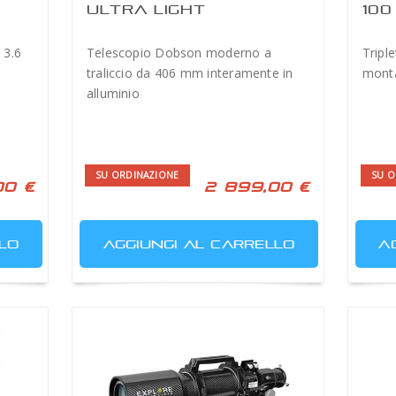
ULTRA LIGHT
100
.6
DOBSONIAN 406MM
GENERAZIONE II
 3.6
Telescopio Dobson moderno a
Tripl
traliccio da 406 mm interamente in
monta
alluminio
SU ORDINAZIONE
SU O
00 €
2 899,00 €
LO
AGGIUNGI AL CARRELLO
A