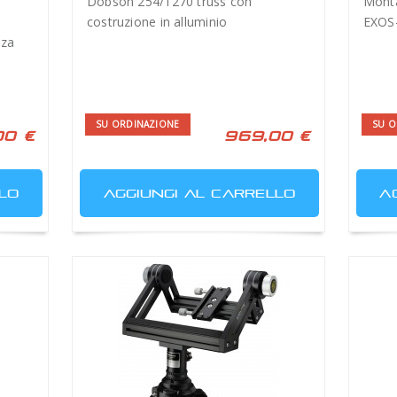
Dobson 254/1270 truss con
Mont
costruzione in alluminio
EXOS
zza
SU ORDINAZIONE
SU O
00 €
969,00 €
LO
AGGIUNGI AL CARRELLO
A