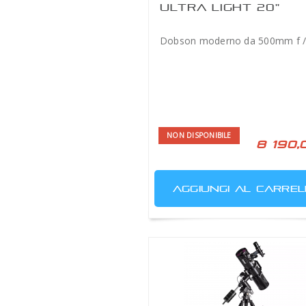
ULTRA LIGHT 20''
DOBSON 500MM F/3
GENERAZIONE II
Dobson moderno da 500mm f /
NON DISPONIBILE
8 190,
AGGIUNGI AL CARREL