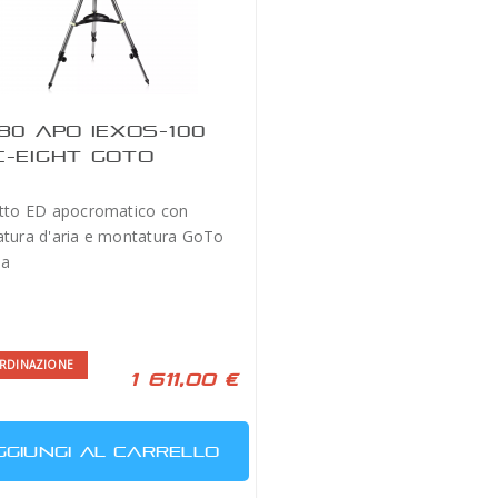
80 APO IEXOS-100
-EIGHT GOTO
etto ED apocromatico con
atura d'aria e montatura GoTo
sa
RDINAZIONE
1 611,00 €
GGIUNGI AL CARRELLO