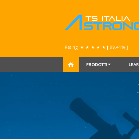
Rating:
★ ★ ★ ★ ★
[ 99,41% ]
PRODOTTI
LEAR