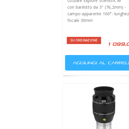
Oculare Explore Scientific Ar
con barilotto da 3" (76,2mm) -
campo apparente 100°- lunghe
focale 30mm
SU ORDINAZIONE
1 099,
AGGIUNGI AL CARREL