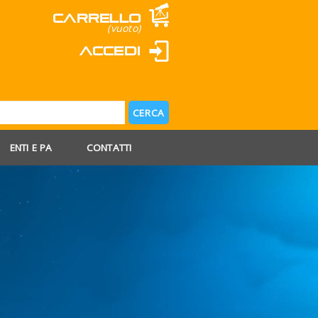
Carrello
(vuoto)
Accedi
ENTI E PA
CONTATTI
 AGOSTO
 FERIE