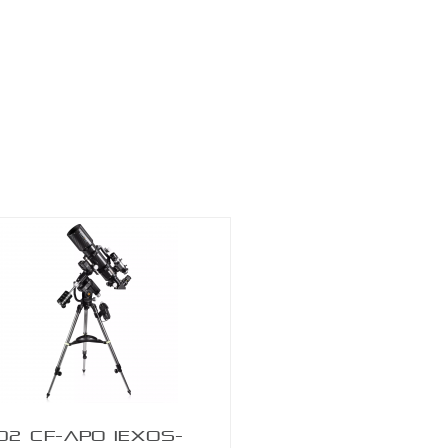
-350 €
APO 86 QUAD SERIES F/7 TECNOSKY
02 CF-APO IEXOS-