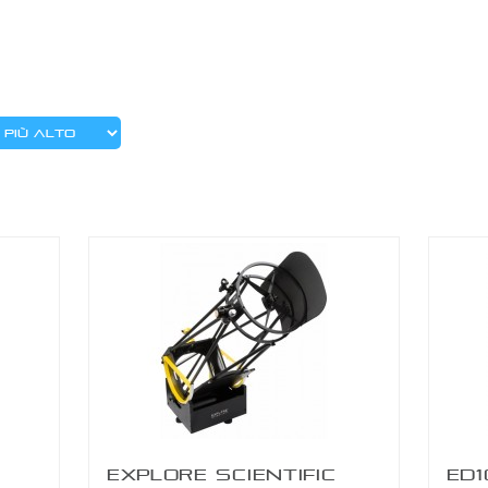
ZWO AM7 MONTATURA ARMONICA CON
TREPPIEDE TC40
EXPLORE SCIENTIFIC
ED1