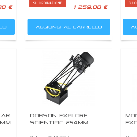
SU ORDINAZIONE
SU O
00 €
1 259,00 €
LO
AGGIUNGI AL CARRELLO
A
 AR
DOBSON EXPLORE
MO
.2MM
SCIENTIFIC 254MM
EX
ULTRA LIGHT