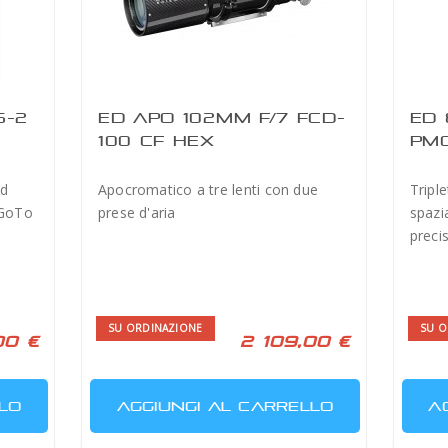
S-2
ED APO 102MM F/7 FCD-
ED 
100 CF HEX
PMC
ad
Apocromatico a tre lenti con due
Tripl
 GoTo
prese d'aria
spazi
preci
SU ORDINAZIONE
SU O
00 €
2 109,00 €
LO
AGGIUNGI AL CARRELLO
A