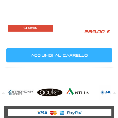
3-4 GIORNI
269,00 €
AGGIUNGI AL CARRELLO
Astronomy
Acuter
Antlia Filters
APM
Expert
Telescopes