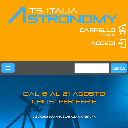
Carrello
(vuoto)
Accedi
PRODOTTI
LEARN & FUN
MARCHI