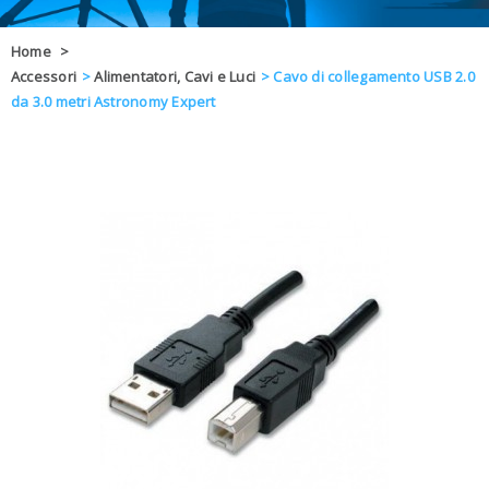
OFFERTE
Home
>
Accessori
>
Alimentatori, Cavi e Luci
>
Cavo di collegamento USB 2.0
DAL 8 AL 21
BLOG
da 3.0 metri Astronomy Expert
CHIUSI PER 
ENTI E PA
CONTATTI
GLI ORDINI SARANNO EVASI ALL