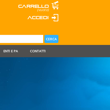
Carrello
(vuoto)
Accedi
ENTI E PA
CONTATTI
 AGOSTO
 FERIE