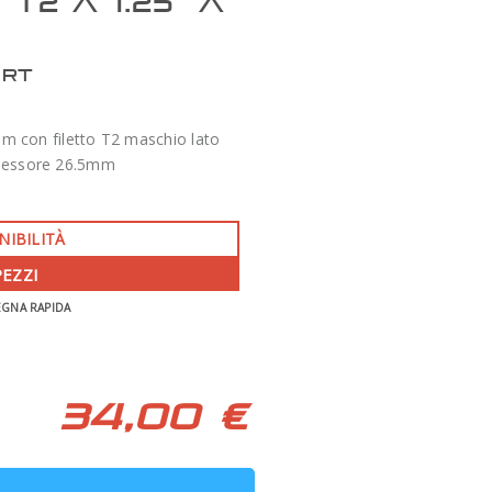
T2 A 1.25" A
ERT
m con filetto T2 maschio lato
spessore 26.5mm
NIBILITÀ
PEZZI
-350 €
EGNA RAPIDA
APO 86 QUAD SERIES F/7 TECNOSKY
34,00 €