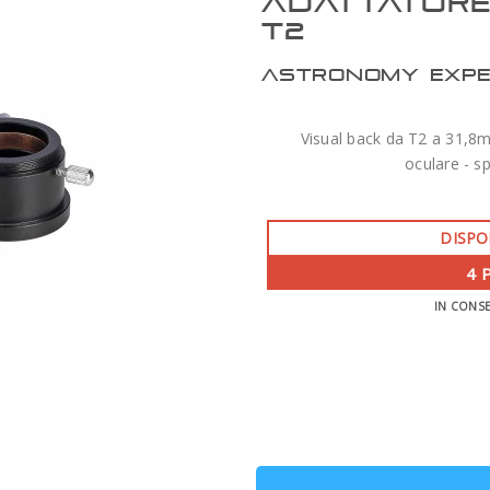
ADATTATORE 
T2
ASTRONOMY EXP
Visual back da T2 a 31,8m
oculare - 
DISPO
4 
IN CONS
ZWO AM7 MONTATURA ARMONICA CON
TREPPIEDE TC40