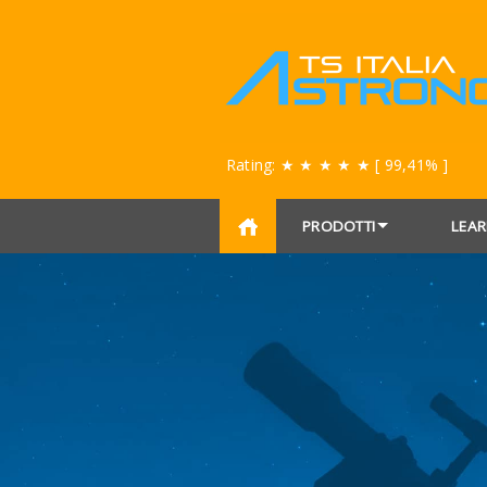
Rating:
★ ★ ★ ★ ★
[ 99,41% ]
PRODOTTI
LEAR