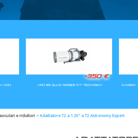
GLI ORDINI SARANNO EVASI A
aoculari e riduttori
>
Adattatore T2 a 1.25" a T2 Astronomy Expert