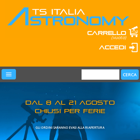
Carrello
(vuoto)
Accedi
PRODOTTI
LEARN & FUN
MARCHI