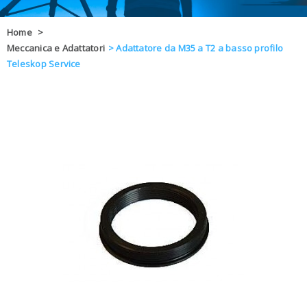
OFFERTE
Home
>
Meccanica e Adattatori
>
Adattatore da M35 a T2 a basso profilo
DAL 8 AL 21
BLOG
Teleskop Service
CHIUSI PER 
ENTI E PA
CONTATTI
GLI ORDINI SARANNO EVASI ALL