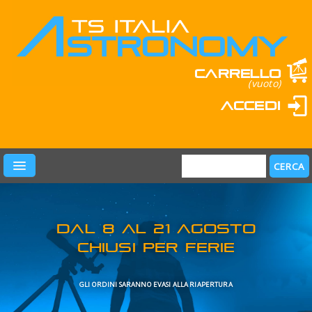
Carrello
(vuoto)
Accedi
PRODOTTI
LEARN & FUN
MARCHI