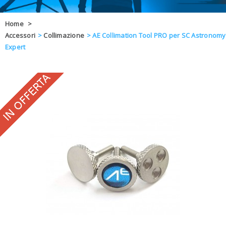
OFFERTE
Home
>
Accessori
>
Collimazione
>
AE Collimation Tool PRO per SC Astronomy
DAL 8 AL 21
BLOG
Expert
CHIUSI PER 
ENTI E PA
CONTATTI
GLI ORDINI SARANNO EVASI ALL