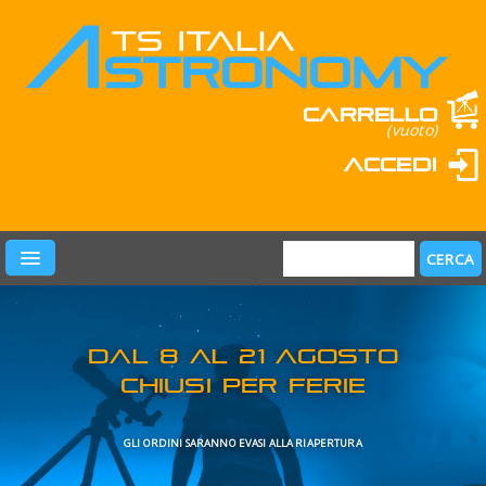
Carrello
(vuoto)
Accedi
PRODOTTI
LEARN & FUN
MARCHI