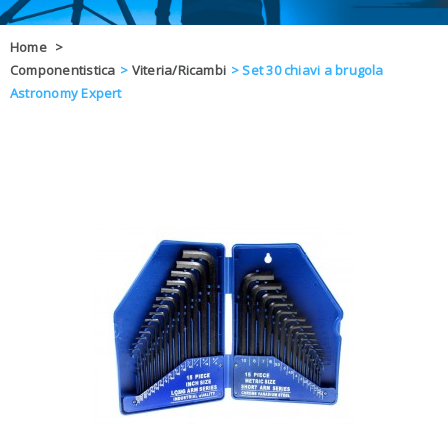
OFFERTE
Home
>
Componentistica
>
Viteria/Ricambi
>
Set 30 chiavi a brugola
DAL 8 AL 21
BLOG
Astronomy Expert
CHIUSI PER 
ENTI E PA
CONTATTI
GLI ORDINI SARANNO EVASI ALL