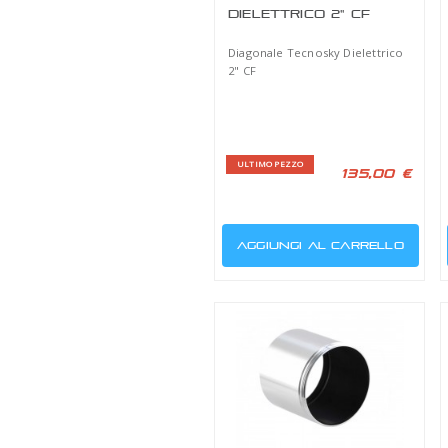
SET 30 CHIAVI A
BRUGOLA
Set di 30 chiavi a brugo
3-4 GIORNI
2