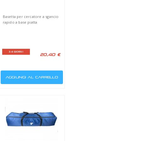
TRO OPTOLONG
TELESCOPIO GUIDA
ULARE L-PRO CCD
SHARP GUIDE 70
 Optolong nebulare L-Pro
Telescopio Tecnosky
SharpGuide 70 Focale 400mm
F/5.7
ETTIMANE
1-3 SETTIMANE
190,00 €
199,00