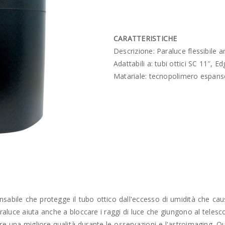
CARATTERISTICHE
Descrizione: Paraluce flessibile 
Adattabili a: tubi ottici SC 11″, 
Matariale: tecnopolimero espanso
ensabile che protegge il tubo ottico dall'eccesso di umidità che ca
araluce aiuta anche a bloccare i raggi di luce che giungono al telesc
ere una migliore qualità durante le osservazioni e l'astroimaging. Q