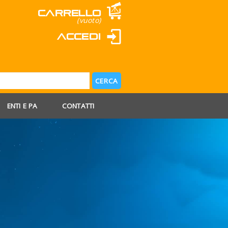
Carrello
(vuoto)
Accedi
ENTI E PA
CONTATTI
 AGOSTO
 FERIE