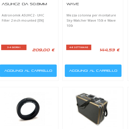
COLONNA 3 GAMBE
FIL
PER EQ6
NEB
2"
la
Colonna con 3 gambe a 120°
Filtro
per EQ6-R, AZ-EQ6, NEQ6 e
CCD 2"
Celestron CGEM
4-8 SETTIMANE
1-3 S
9,00 €
344,35 €