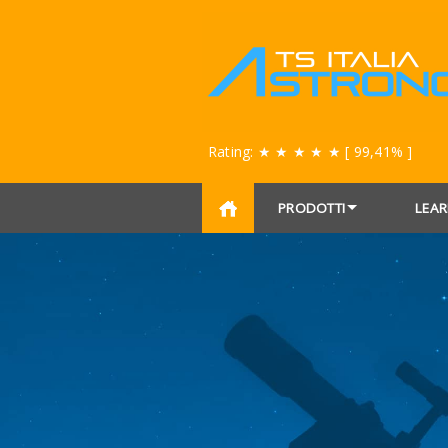
Rating:
★ ★ ★ ★ ★
[ 99,41% ]
PRODOTTI
LEAR