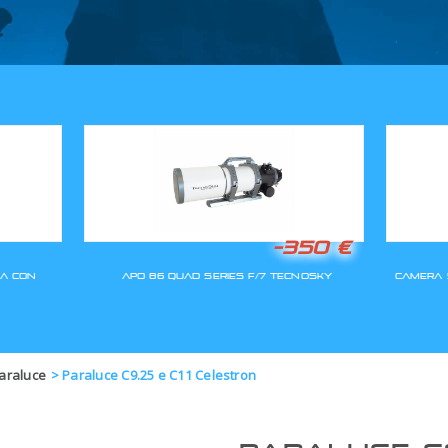
GLI ORDINI SARANNO EVASI A
araluce
>
Paraluce C9.25 e C11 Celestron