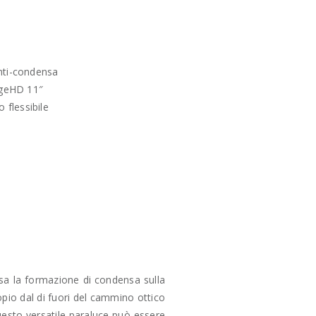
anti-condensa
EdgeHD 11″
 flessibile
usa la formazione di condensa sulla
opio dal di fuori del cammino ottico
uesto versatile paraluce può essere