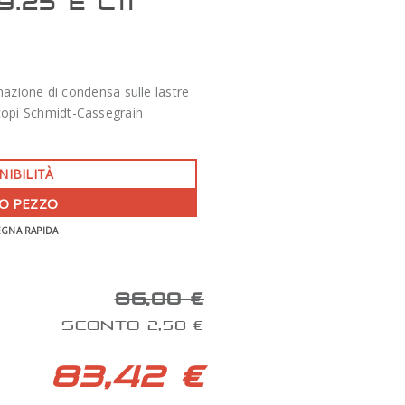
.25 E C11
mazione di condensa sulle lastre
escopi Schmidt-Cassegrain
NIBILITÀ
O PEZZO
-350 €
EGNA RAPIDA
APO 86 QUAD SERIES F/7 TECNOSKY
86,00 €
SCONTO 2,58 €
83,42 €