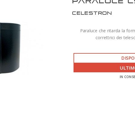
PARALUCE C9
CELESTRON
Paraluce che ritarda la for
correttrici dei tel
DISPO
ULTIM
IN CONS
ZWO AM7 MONTATURA ARMONICA CON
TREPPIEDE TC40