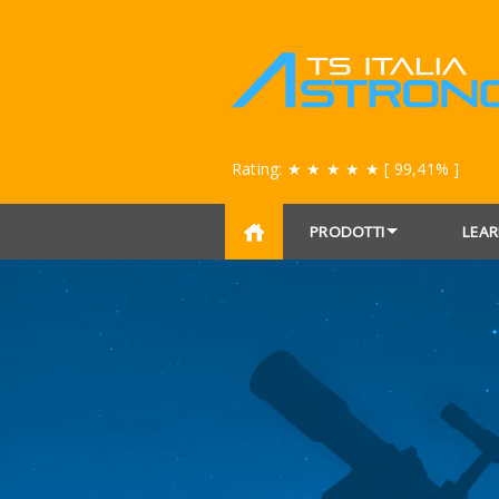
Rating:
★ ★ ★ ★ ★
[ 99,41% ]
PRODOTTI
LEAR