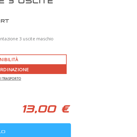
E 3 USCITE
ERT
entazione 3 uscite maschio
NIBILITÀ
ORDINAZIONE
-350 €
DI TRASPORTO
APO 86 QUAD SERIES F/7 TECNOSKY
13,00 €