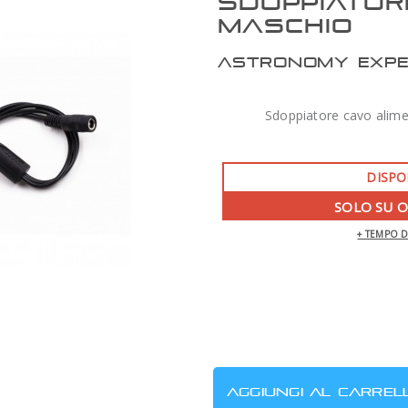
SDOPPIATOR
MASCHIO
ASTRONOMY EXP
Sdoppiatore cavo alim
DISPO
SOLO SU 
+ TEMPO 
ZWO AM7 MONTATURA ARMONICA CON
TREPPIEDE TC40