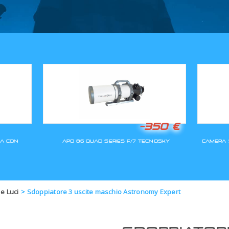
GLI ORDINI SARANNO EVASI A
 e Luci
>
Sdoppiatore 3 uscite maschio Astronomy Expert