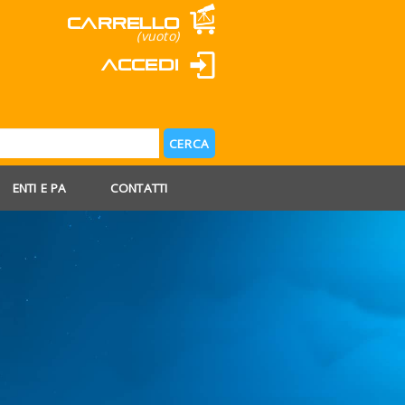
Carrello
(vuoto)
Accedi
ENTI E PA
CONTATTI
 AGOSTO
 FERIE