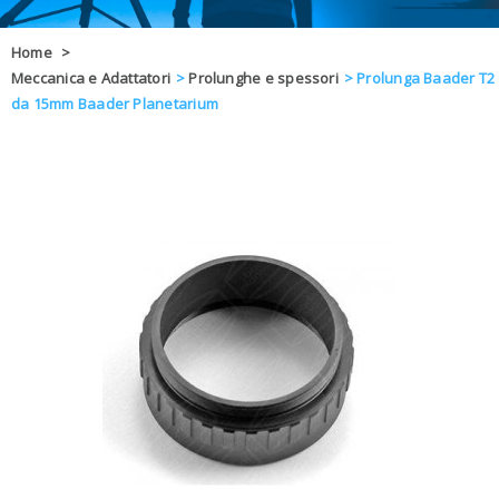
OFFERTE
Home
>
Meccanica e Adattatori
>
Prolunghe e spessori
>
Prolunga Baader T2
DAL 8 AL 21
BLOG
da 15mm Baader Planetarium
CHIUSI PER 
ENTI E PA
CONTATTI
GLI ORDINI SARANNO EVASI ALL