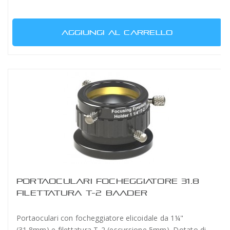
AGGIUNGI AL CARRELLO
PORTAOCULARI FOCHEGGIATORE 31.8
FILETTATURA T-2 BAADER
Portaoculari con focheggiatore elicoidale da 1¼"
(31.8mm) e filettatura T-2 (escursione 5mm). Dotato di