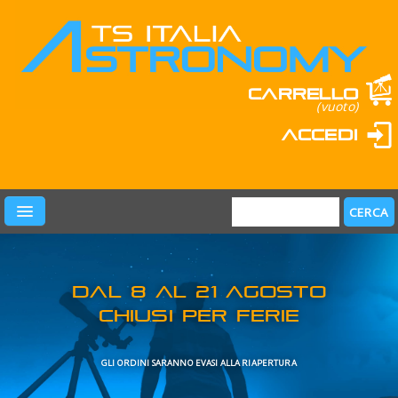
Carrello
(vuoto)
Accedi
PRODOTTI
LEARN & FUN
MARCHI