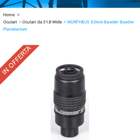
OFFERTE
Home
>
Oculari
>
Oculari da 31.8 Wide
>
MORPHEUS 6.5mm Baader Baader
DAL 8 AL 21
BLOG
Planetarium
CHIUSI PER 
ENTI E PA
CONTATTI
GLI ORDINI SARANNO EVASI ALL