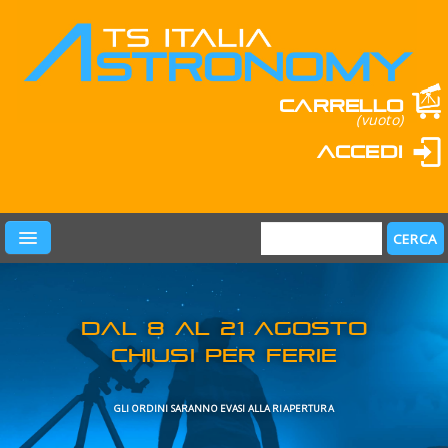
Carrello
(vuoto)
Accedi
PRODOTTI
LEARN & FUN
MARCHI