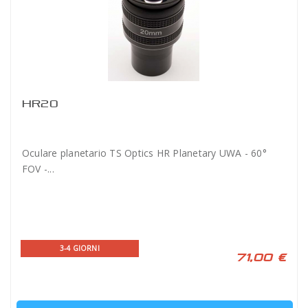
HR20
Oculare planetario TS Optics HR Planetary UWA - 60°
FOV -...
3-4 GIORNI
71,00 €