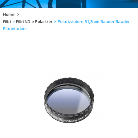
OFFERTE
Home
>
Filtri
>
Filtri ND e Polarizer
>
Polarizzatore 31,8mm Baader Baader
DAL 8 AL 21
BLOG
Planetarium
CHIUSI PER 
ENTI E PA
CONTATTI
GLI ORDINI SARANNO EVASI ALL