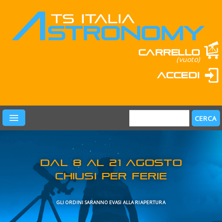
Carrello
(vuoto)
Accedi
PRODOTTI
LEARN & FUN
MARCHI