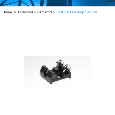
OFFERTE
Home
>
Accessori
>
Cercatori
>
TSSUBA Teleskop Service
DAL 8 AL 21
BLOG
CHIUSI PER 
ENTI E PA
CONTATTI
GLI ORDINI SARANNO EVASI ALL