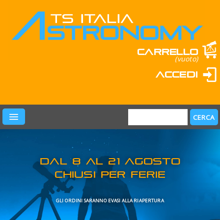
Carrello
(vuoto)
Accedi
PRODOTTI
LEARN & FUN
MARCHI