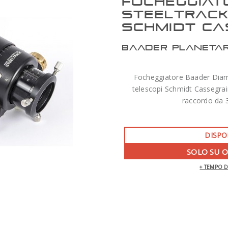
FOCHEGGIAT
STEELTRACK
SCHMIDT CA
BAADER PLANETA
Focheggiatore Baader Diam
telescopi Schmidt Cassegrai
raccordo da 3
DISPO
SOLO SU 
ZWO AM7 MONTATURA ARMONICA CON
+ TEMPO 
TREPPIEDE TC40