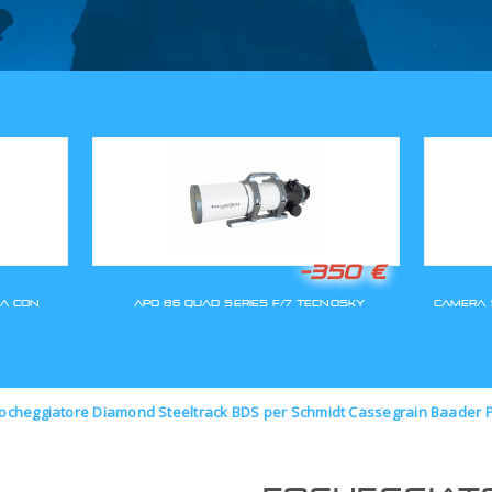
GLI ORDINI SARANNO EVASI A
ocheggiatore Diamond Steeltrack BDS per Schmidt Cassegrain Baader 