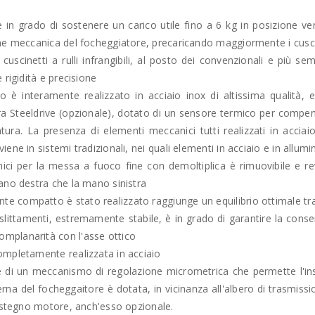
in grado di sostenere un carico utile fino a 6 kg in posizione ve
one meccanica del focheggiatore, precaricando maggiormente i cusci
i cuscinetti a rulli infrangibili, al posto dei convenzionali e più sem
 rigidità e precisione
è interamente realizzato in acciaio inox di altissima qualità, 
ra Steeldrive (opzionale), dotato di un sensore termico per compen
tura. La presenza di elementi meccanici tutti realizzati in acciai
ene in sistemi tradizionali, nei quali elementi in acciaio e in allum
nici per la messa a fuoco fine con demoltiplica è rimuovibile e rev
mano destra che la mano sinistra
 compatto è stato realizzato raggiunge un equilibrio ottimale tra
slittamenti, estremamente stabile, è in grado di garantire la cons
mplanarità con l'asse ottico
ompletamente realizzata in acciaio
one di un meccanismo di regolazione micrometrica che permette l'i
erna del focheggaitore è dotata, in vicinanza all'albero di trasmis
sostegno motore, anch'esso opzionale.