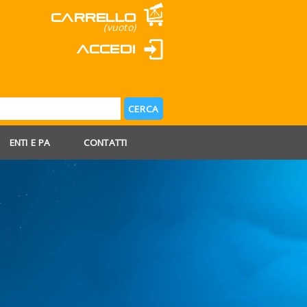
Carrello
(vuoto)
Accedi
ENTI E PA
CONTATTI
 AGOSTO
 FERIE