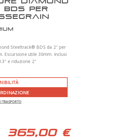
ORE DIAMOND
 BDS PER
SSEGRAIN
RIUM
ond Steeltrack® BDS da 2" per
n. Escursione utile 30mm. Inclusi
.3" e riduzione 2"
-350 €
NIBILITÀ
ORDINAZIONE
APO 86 QUAD SERIES F/7 TECNOSKY
DI TRASPORTO
365,00 €