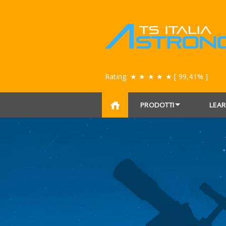
Rating:
★ ★ ★ ★ ★
[ 99,41% ]
PRODOTTI
LEAR