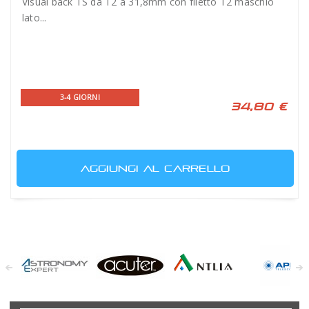
Visual back TS da T2 a 31,8mm con filetto T2 maschio
lato...
3-4 GIORNI
34,80 €
AGGIUNGI AL CARRELLO
Astronomy
Acuter
Antlia Filters
APM