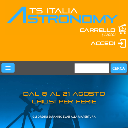
Carrello
(vuoto)
Accedi
PRODOTTI
LEARN & FUN
MARCHI