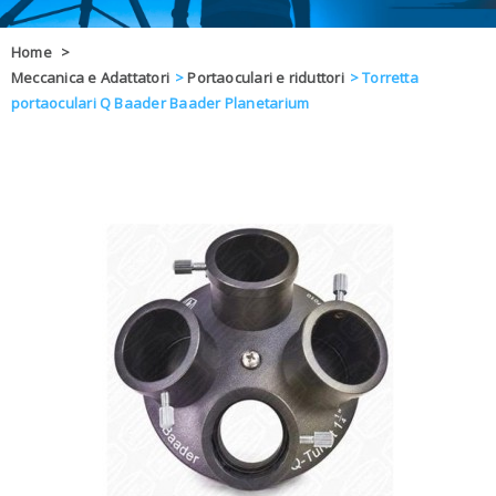
OFFERTE
Home
>
Meccanica e Adattatori
>
Portaoculari e riduttori
>
Torretta
DAL 8 AL 21
BLOG
portaoculari Q Baader Baader Planetarium
CHIUSI PER 
ENTI E PA
CONTATTI
GLI ORDINI SARANNO EVASI ALL