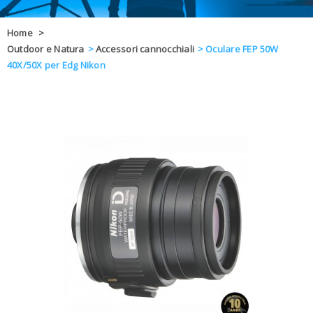
OFFERTE
Home
>
Outdoor e Natura
>
Accessori cannocchiali
>
Oculare FEP 50W
DAL 8 AL 21
BLOG
40X/50X per Edg Nikon
CHIUSI PER 
ENTI E PA
CONTATTI
GLI ORDINI SARANNO EVASI ALL