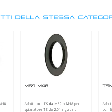
TTI DELLA STESSA CATEGOR
M69-M48
TSM
 M48
Adattatore TS da M69 a M48 per
Adatt
spianatore TS da 2.5" e guida...
con f