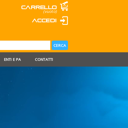
Carrello
(vuoto)
Accedi
ENTI E PA
CONTATTI
 AGOSTO
 FERIE