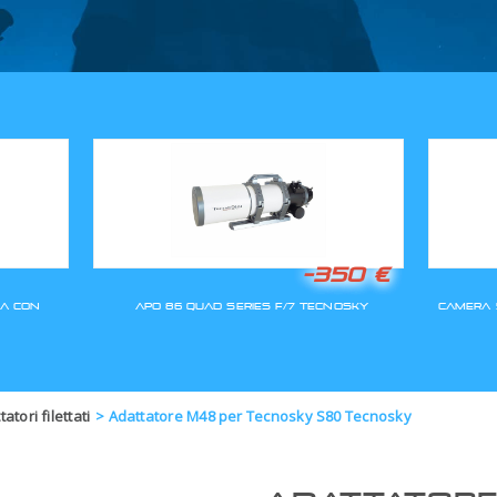
GLI ORDINI SARANNO EVASI A
atori filettati
>
Adattatore M48 per Tecnosky S80 Tecnosky