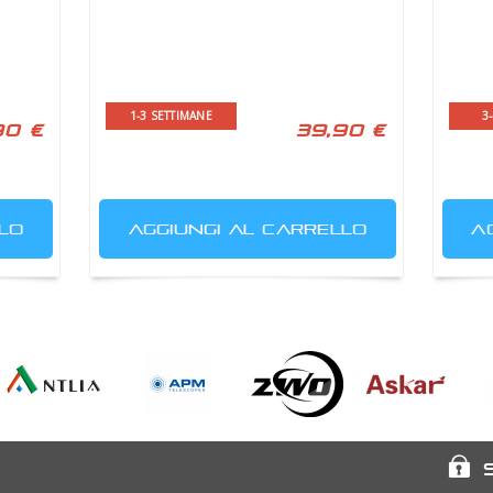
1-3 SETTIMANE
3
90 €
39,90 €
LO
AGGIUNGI AL CARRELLO
A
Antlia Filters
APM
ASI - ZWoptical
Askar
Telescopes