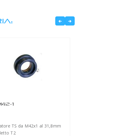
IA:
42-1
atore TS da M42x1 al 31,8mm
iletto T2