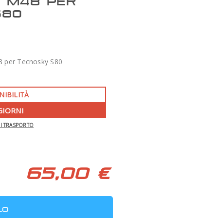
 M48 PER
S80
8 per Tecnosky S80
NIBILITÀ
GIORNI
-350 €
DI TRASPORTO
APO 86 QUAD SERIES F/7 TECNOSKY
65,00 €