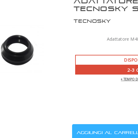
ADATTATORE
TECNOSKY 
TECNOSKY
Adattatore M4
DISPO
2-3 
+ TEMPO 
ZWO AM7 MONTATURA ARMONICA CON
TREPPIEDE TC40