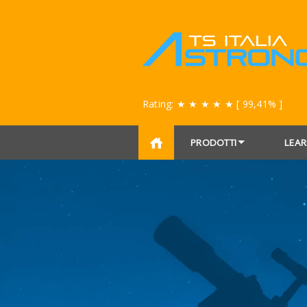
Rating:
★ ★ ★ ★ ★
[ 99,41% ]
PRODOTTI
LEAR