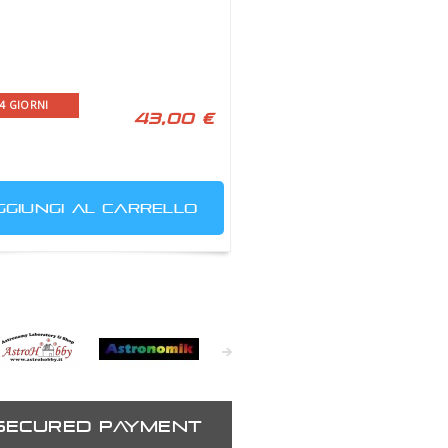
-4 GIORNI
43,00 €
GGIUNGI AL CARRELLO
Astrohobby
Astronomik
Astronomy
Astrozap
At
eXperience
SECURED PAYMENT