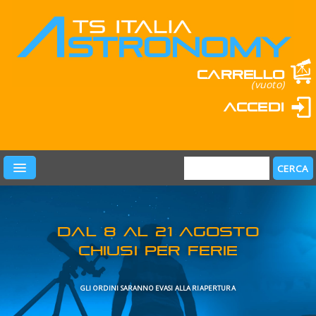
Carrello
(vuoto)
Accedi
PRODOTTI
LEARN & FUN
MARCHI