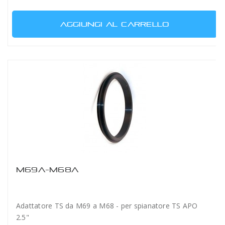
AGGIUNGI AL CARRELLO
M69A-M68A
Adattatore TS da M69 a M68 - per spianatore TS APO
2.5"