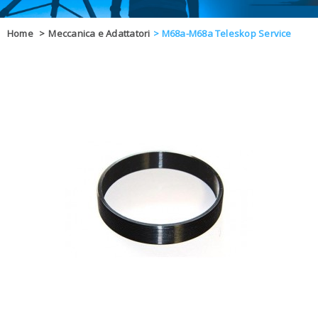
OFFERTE
Home
>
Meccanica e Adattatori
>
M68a-M68a Teleskop Service
DAL 8 AL 21
BLOG
CHIUSI PER 
ENTI E PA
CONTATTI
GLI ORDINI SARANNO EVASI ALL