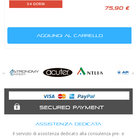
3-4 GIORNI
75,90 €
AGGIUNGI AL CARRELLO
Astronomy
Acuter
Antlia Filters
APM
Expert
Telescopes
SECURED PAYMENT
ASSISTENZA DEDICATA
Il servizio di assistenza dedicato alla consulenza pre- e