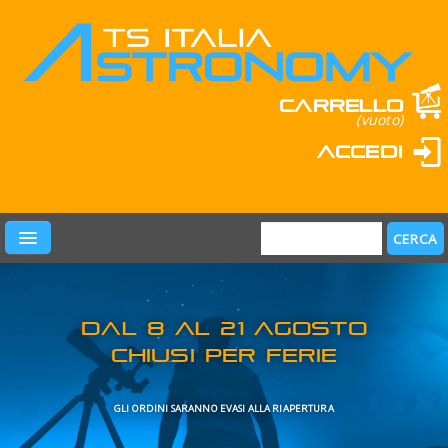
Carrello
(vuoto)
Accedi
PRODOTTI
LEARN & FUN
MARCHI