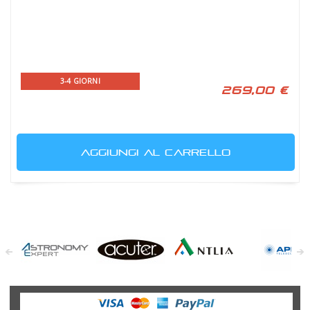
3-4 GIORNI
269,00 €
AGGIUNGI AL CARRELLO
Astronomy
Acuter
Antlia Filters
APM
Expert
Telescopes