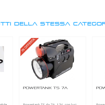
TTI DELLA STESSA CATEGOR
POWERTANK TS 7A
POW
abile
Powertank TS da 7A, 12V, con luci
Power