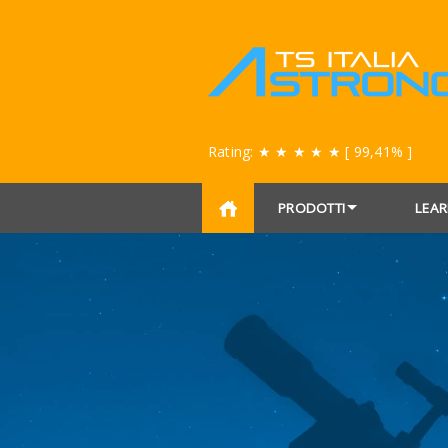
Rating:
★ ★ ★ ★ ★
[ 99,41% ]
PRODOTTI
LEAR