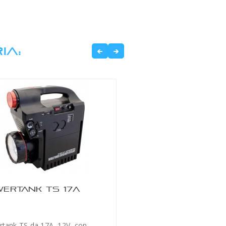
IA:
ERTANK TS 17A
tank TS da 17A, 12V, con