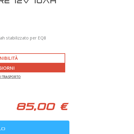
E 12V 10AH
ah stabilizzato per EQ8
NIBILITÀ
GIORNI
-350 €
DI TRASPORTO
APO 86 QUAD SERIES F/7 TECNOSKY
85,00 €