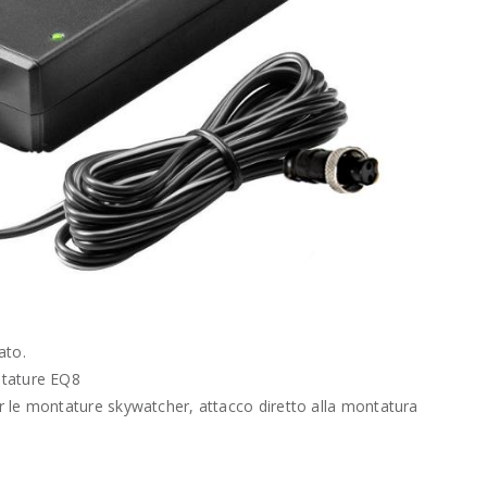
ato.
ntature EQ8
 le montature skywatcher, attacco diretto alla montatura