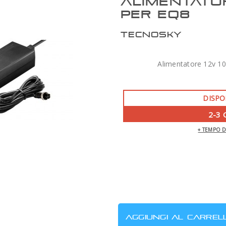
ALIMENTATOR
PER EQ8
TECNOSKY
Alimentatore 12v 10
DISPO
2-3 
+ TEMPO 
ZWO AM7 MONTATURA ARMONICA CON
TREPPIEDE TC40