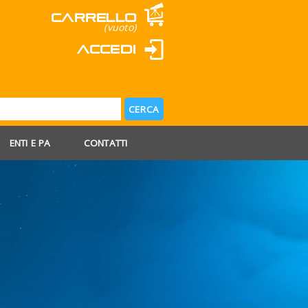
Carrello
(vuoto)
Accedi
ENTI E PA
CONTATTI
 AGOSTO
 FERIE