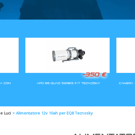
GLI ORDINI SARANNO EVASI A
 e Luci
>
Alimentatore 12v 10ah per EQ8 Tecnosky