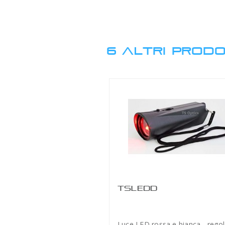
6 ALTRI PRODO
TSLEDD
Luce LED rossa e bianca - regol