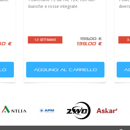
bianche e rosse integrate
diver
159,00 €
1-3 SETTIMANE
3
50 €
139,00 €
LO
AGGIUNGI AL CARRELLO
A
Antlia Filters
APM
ASI - ZWoptical
Askar
Telescopes