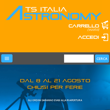
Carrello
(vuoto)
Accedi
PRODOTTI
LEARN & FUN
MARCHI