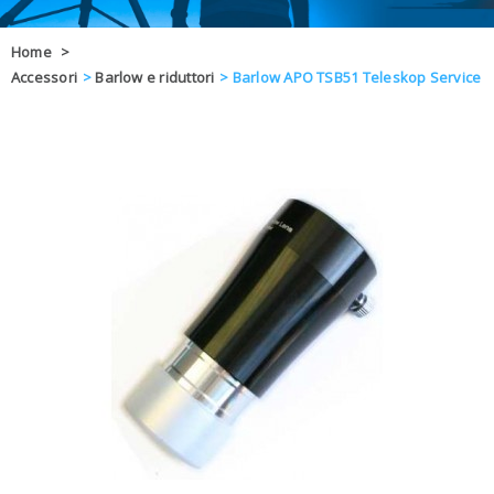
OFFERTE
Home
>
Accessori
>
Barlow e riduttori
>
Barlow APO TSB51 Teleskop Service
DAL 8 AL 21
BLOG
CHIUSI PER 
ENTI E PA
CONTATTI
GLI ORDINI SARANNO EVASI ALL