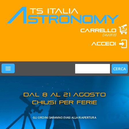
Carrello
(vuoto)
Accedi
PRODOTTI
LEARN & FUN
MARCHI