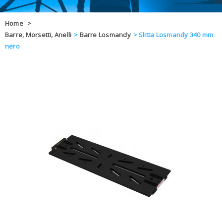
OFFERTE
Home
>
Barre, Morsetti, Anelli
>
Barre Losmandy
>
Slitta Losmandy 340 mm
DAL 8 AL 21
BLOG
nero
CHIUSI PER 
ENTI E PA
CONTATTI
GLI ORDINI SARANNO EVASI ALL