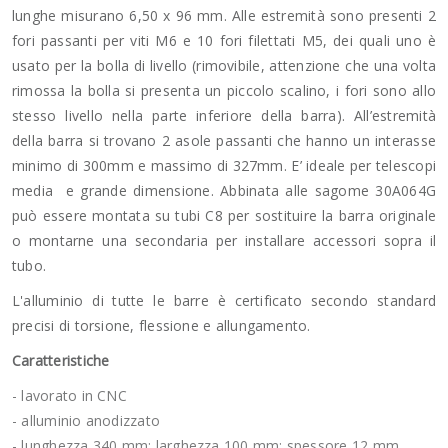
lunghe misurano 6,50 x 96 mm. Alle estremità sono presenti 2
fori passanti per viti M6 e 10 fori filettati M5, dei quali uno è
usato per la bolla di livello (rimovibile, attenzione che una volta
rimossa la bolla si presenta un piccolo scalino, i fori sono allo
stesso livello nella parte inferiore della barra). All’estremità
della barra si trovano 2 asole passanti che hanno un interasse
minimo di 300mm e massimo di 327mm. E’ ideale per telescopi
media e grande dimensione. Abbinata alle sagome 30A064G
può essere montata su tubi C8 per sostituire la barra originale
o montarne una secondaria per installare accessori sopra il
tubo.
L'alluminio di tutte le barre è certificato secondo standard
precisi di torsione, flessione e allungamento.
Caratteristiche
- lavorato in CNC
- alluminio anodizzato
- lunghezza 340 mm; larghezza 100 mm; spessore 12 mm