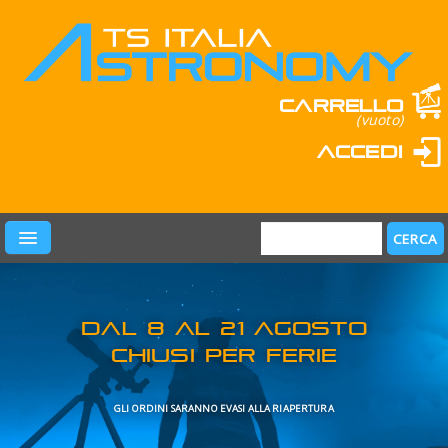
Carrello
(vuoto)
Accedi
PRODOTTI
LEARN & FUN
MARCHI