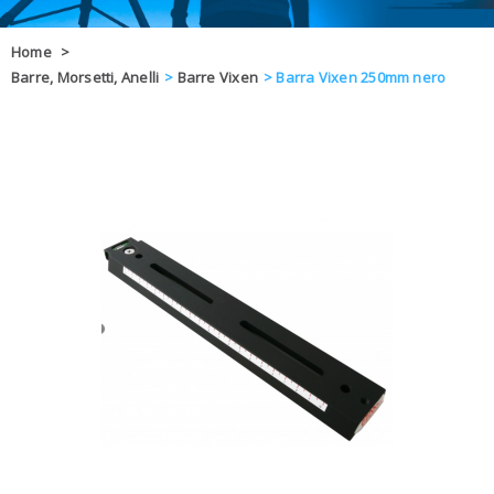
OFFERTE
Home
>
Barre, Morsetti, Anelli
>
Barre Vixen
>
Barra Vixen 250mm nero
DAL 8 AL 21
BLOG
CHIUSI PER 
ENTI E PA
CONTATTI
GLI ORDINI SARANNO EVASI ALL