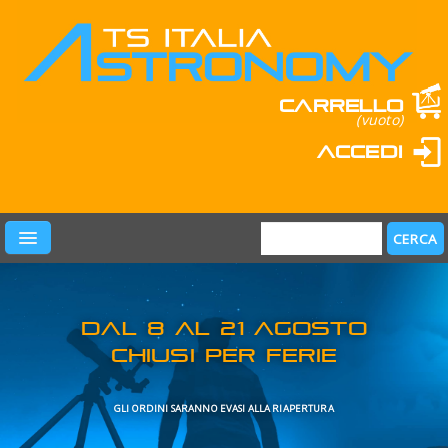
Carrello
(vuoto)
Accedi
PRODOTTI
LEARN & FUN
MARCHI