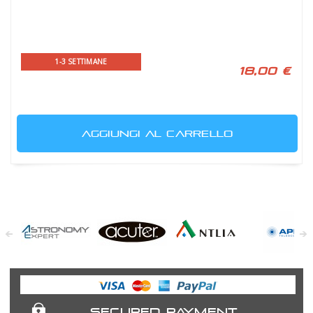
1-3 SETTIMANE
18,00 €
AGGIUNGI AL CARRELLO
Astronomy
Acuter
Antlia Filters
APM
Expert
Telescopes
SECURED PAYMENT