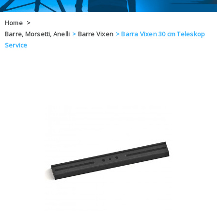
OFFERTE
Home
>
Barre, Morsetti, Anelli
>
Barre Vixen
>
Barra Vixen 30 cm Teleskop
DAL 8 AL 21
BLOG
Service
CHIUSI PER 
ENTI E PA
CONTATTI
GLI ORDINI SARANNO EVASI ALL