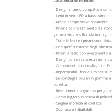
Caratteristiche tecniche:
- Design enterno compatto e sofis
- Lenti in vetro ED a bassissimo i
- Ampio campo visivo apparente
- Prisma con rivestimento dielettri
gamma visibile offrendo immagini p
- Tutte le lenti e i prismi sono dot
- Le superfici esterne degli obietti
- Prismi a tetto con rivestimento a
- Design con elevata estrazione pup
- Componenti ottici realizzati in Eco-
- Impermeabili (fino a 1 m per 10 
- Le conchiglie oculari in gomma a
corretta
- Rivestimento in gomma per garant
- Corpo leggero in resina di policar
- Cinghia morbida al contatto
- Coprioculari ribaltabili