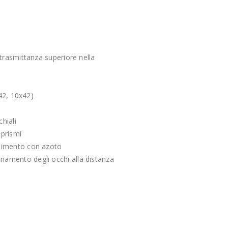
 trasmittanza superiore nella
x42, 10x42)
hiali
 prismi
mpimento con azoto
onamento degli occhi alla distanza