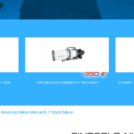
GLI ORDINI SARANNO EVASI A
>
Binocolo Nikon Monarch 7 10x30 Nikon