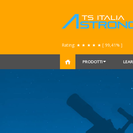
Rating:
★ ★ ★ ★ ★
[ 99,41% ]
PRODOTTI
LEAR