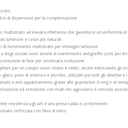
ticato
ndice di dispersione per la compensazione
co multistrato ad elevata riflettenza che garantisce un'uniformità di
iù luminose e colori più naturali
ati di rivestimento multistrato per immagini luminose
vi e degli oculari sono dotate di rivestimento antigraffio (solo per 8
 correzione di fase per un'elevata risoluzione
illare per un campo visivo chiaro e nitido, anche indossando gli occ
glass, privo di arsenico e piombo, utilizzati per tutti gli obiettivi e i
minuti) e anti-appannamento grazie alle guarnizioni O-ring e al rie
 rotazione ed estrazione con multi-clic agevolano il comodo posizi
ire resistenza agli urti e una presa salda e confortevole
bonato rinforzata con fibra di vetro