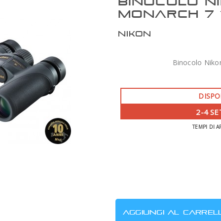
BINOCOLO N
MONARCH 7 
NIKON
Binocolo Niko
DISPO
2-4 S
TEMPI DI A
ZWO AM7 MONTATURA ARMONICA CON
TREPPIEDE TC40