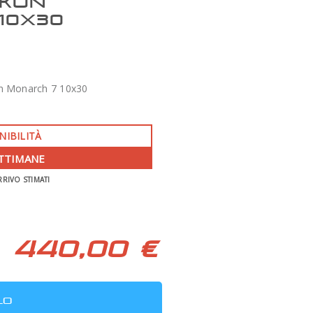
IKON
10X30
n Monarch 7 10x30
NIBILITÀ
ETTIMANE
-350 €
RRIVO STIMATI
APO 86 QUAD SERIES F/7 TECNOSKY
440,00 €