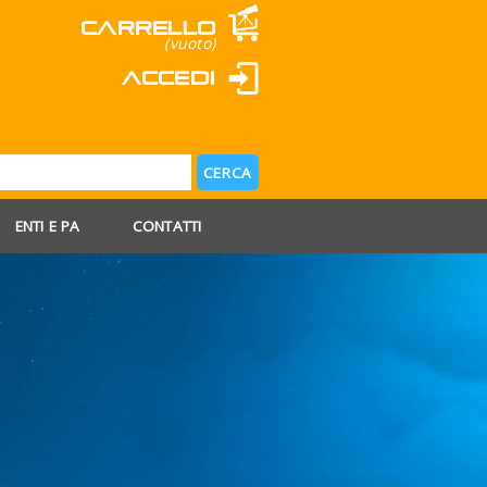
Carrello
(vuoto)
Accedi
ENTI E PA
CONTATTI
 AGOSTO
 FERIE