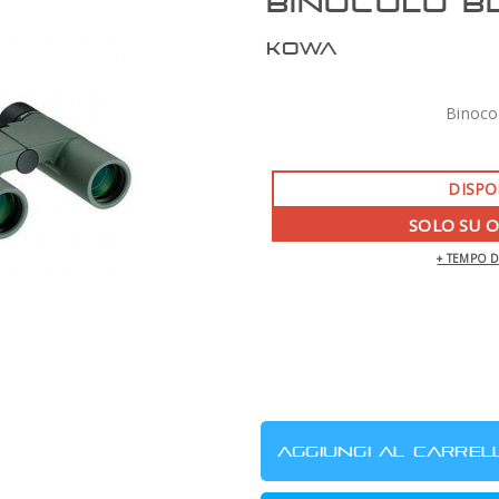
BINOCOLO B
KOWA
Binoco
DISPO
SOLO SU 
+ TEMPO 
ZWO AM7 MONTATURA ARMONICA CON
TREPPIEDE TC40