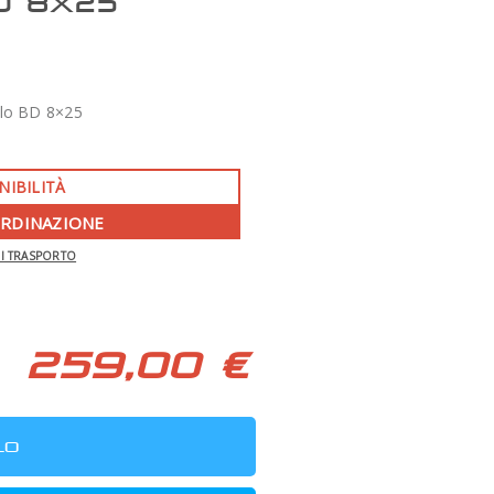
D 8X25
lo BD 8×25
NIBILITÀ
ORDINAZIONE
DI TRASPORTO
-350 €
APO 86 QUAD SERIES F/7 TECNOSKY
259,00 €