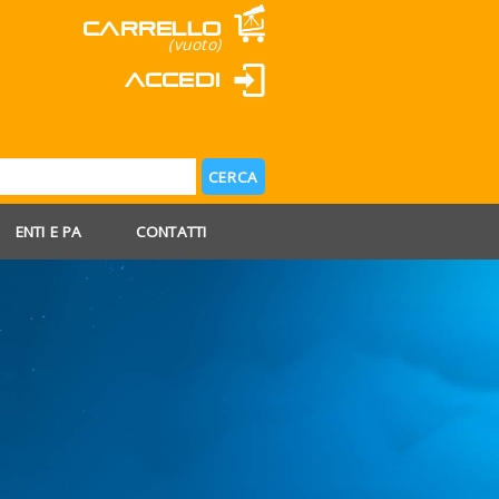
Carrello
(vuoto)
Accedi
ENTI E PA
CONTATTI
 AGOSTO
 FERIE