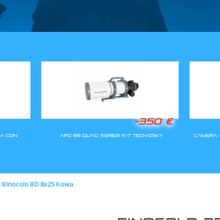
GLI ORDINI SARANNO EVASI A
>
Binocolo BD 8x25 Kowa