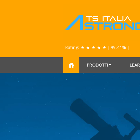
Rating:
★ ★ ★ ★ ★
[ 99,41% ]
PRODOTTI
LEAR