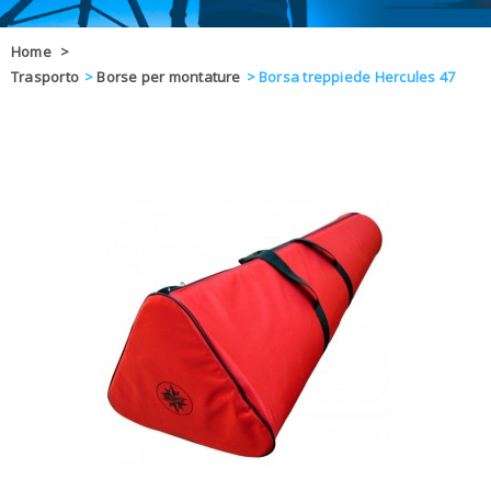
OFFERTE
Home
>
Trasporto
>
Borse per montature
>
Borsa treppiede Hercules 47
DAL 8 AL 21
BLOG
CHIUSI PER 
ENTI E PA
CONTATTI
GLI ORDINI SARANNO EVASI ALL