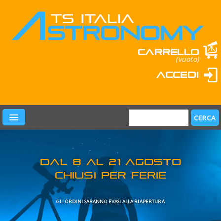
Carrello
(vuoto)
Accedi
PRODOTTI
LEARN & FUN
MARCHI