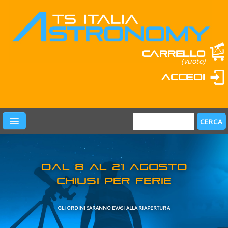
Carrello
(vuoto)
Accedi
PRODOTTI
LEARN & FUN
MARCHI