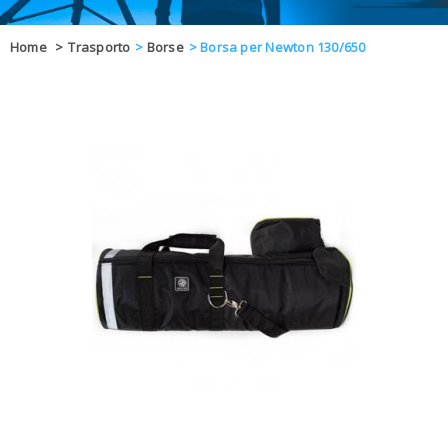
OFFERTE
Home
>
Trasporto
>
Borse
>
Borsa per Newton 130/650
DAL 8 AL 21
BLOG
CHIUSI PER 
ENTI E PA
CONTATTI
GLI ORDINI SARANNO EVASI ALL