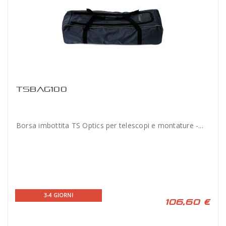
TSBAG100
Borsa imbottita TS Optics per telescopi e montature -...
3-4 GIORNI
106,60 €