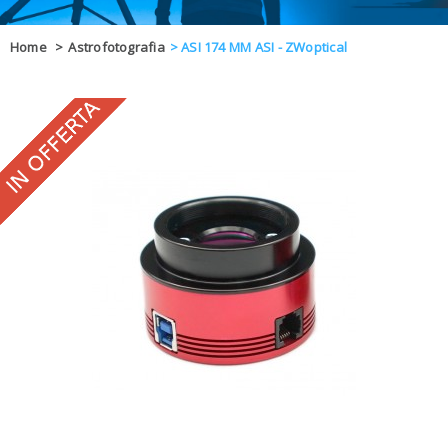
OFFERTE
Home
>
Astrofotografia
>
ASI 174 MM ASI - ZWoptical
DAL 8 AL 21
BLOG
CHIUSI PER 
ENTI E PA
CONTATTI
GLI ORDINI SARANNO EVASI ALL