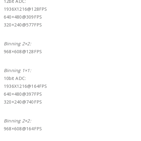
12bit ADC:
1936X1216@128FPS
640×480@309FPS
320×240@577FPS
Binning 2×2:
968×608@128FPS
Binning 1×1:
10bit ADC:
1936X1216@164FPS
640×480@397FPS
320×240@740FPS
Binning 2×2:
968×608@164FPS