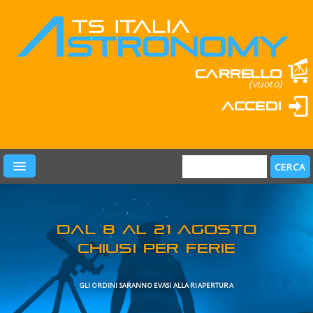
Carrello
(vuoto)
Accedi
PRODOTTI
LEARN & FUN
MARCHI