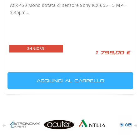
Atik 450 Mono dotata di sensore Sony ICX-655 - 5 MP -
3,45µm...
3-4 GIORNI
1 799,00 €
AGGIUNGI AL CARRELLO
Astronomy
Acuter
Antlia Filters
APM