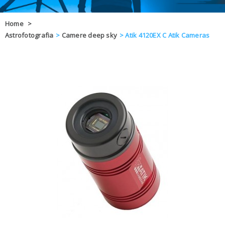
OFFERTE
Home
>
Astrofotografia
>
Camere deep sky
>
Atik 4120EX C Atik Cameras
DAL 8 AL 21
BLOG
CHIUSI PER 
ENTI E PA
CONTATTI
GLI ORDINI SARANNO EVASI ALL