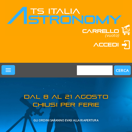
Carrello
(vuoto)
Accedi
PRODOTTI
LEARN & FUN
MARCHI