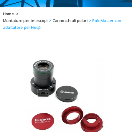
OFFERTE
Home
>
Montature per telescopi
>
Cannocchiali polari
>
PoleMaster con
DAL 8 AL 21
BLOG
adattatore per Heq5
CHIUSI PER 
ENTI E PA
CONTATTI
GLI ORDINI SARANNO EVASI ALL