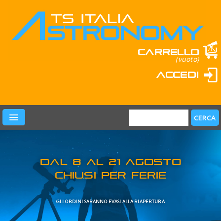
Carrello
(vuoto)
Accedi
PRODOTTI
LEARN & FUN
MARCHI