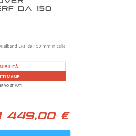
OVER
RF DA 150
 Dualband ERF da 150 mm in cella
NIBILITÀ
ETTIMANE
-350 €
RRIVO STIMATI
APO 86 QUAD SERIES F/7 TECNOSKY
1 449,00 €