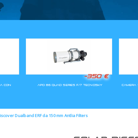
GLI ORDINI SARANNO EVASI A
iscover Dualband ERF da 150 mm Antlia Filters