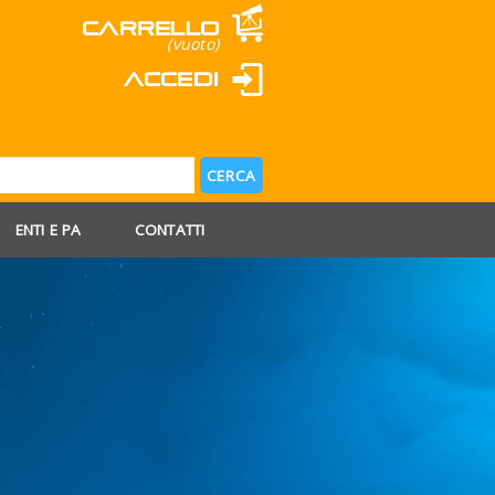
Carrello
(vuoto)
Accedi
ENTI E PA
CONTATTI
 AGOSTO
 FERIE