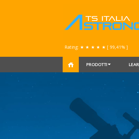
Rating:
★ ★ ★ ★ ★
[ 99,41% ]
PRODOTTI
LEAR