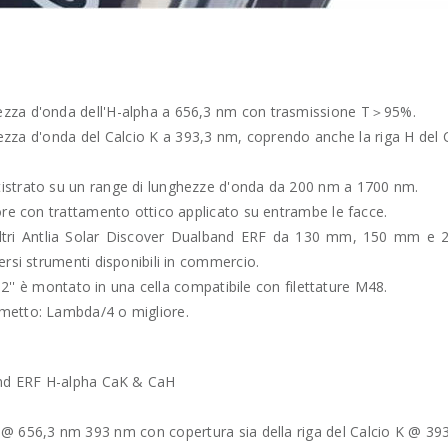
ezza d'onda dell'H-alpha a 656,3 nm con trasmissione T＞95%.
zza d'onda del Calcio K a 393,3 nm, coprendo anche la riga H del 
istrato su un range di lunghezze d'onda da 200 nm a 1700 nm.
ore con trattamento ottico applicato su entrambe le facce.
 filtri Antlia Solar Discover Dualband ERF da 130 mm, 150 mm e
ersi strumenti disponibili in commercio.
da 2'' è montato in una cella compatibile con filettature M48.
metto: Lambda/4 o migliore.
band ERF H-alpha CaK & CaH
@ 656,3 nm 393 nm con copertura sia della riga del Calcio K @ 393,