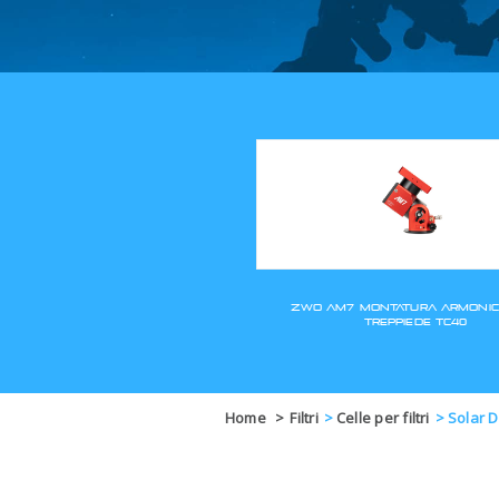
Home
>
Filtri
>
Celle per filtri
>
Solar D