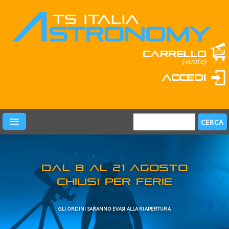
Carrello
(vuoto)
Accedi
PRODOTTI
LEARN & FUN
MARCHI