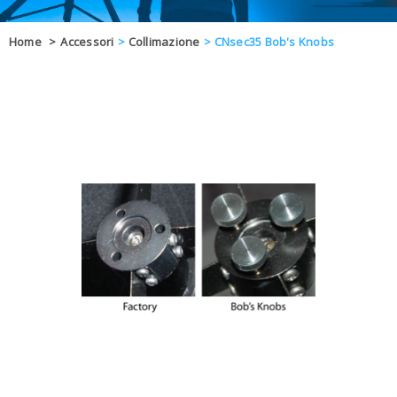
OFFERTE
Home
>
Accessori
>
Collimazione
>
CNsec35 Bob's Knobs
DAL 8 AL 21
BLOG
CHIUSI PER 
ENTI E PA
CONTATTI
GLI ORDINI SARANNO EVASI ALL