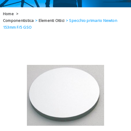
OFFERTE
Home
>
Componentistica
>
Elementi Ottici
>
Specchio primario Newton
DAL 8 AL 21
BLOG
153mm F/5 GSO
CHIUSI PER 
ENTI E PA
CONTATTI
GLI ORDINI SARANNO EVASI ALL