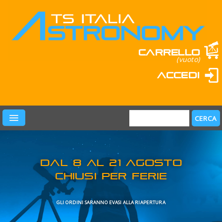
Carrello
(vuoto)
Accedi
PRODOTTI
LEARN & FUN
MARCHI