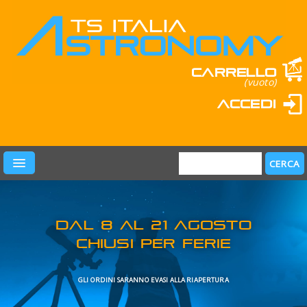
Carrello
(vuoto)
Accedi
PRODOTTI
LEARN & FUN
MARCHI