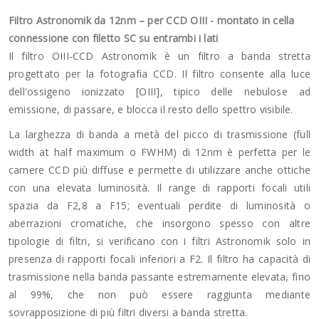
Filtro Astronomik da 12nm – per CCD OIII - montato in cella
connessione con filetto SC su entrambi i lati
Il filtro OIII-CCD Astronomik è un filtro a banda stretta
progettato per la fotografia CCD. Il filtro consente alla luce
dell'ossigeno ionizzato [OIII], tipico delle nebulose ad
emissione, di passare, e blocca il resto dello spettro visibile.
La larghezza di banda a metà del picco di trasmissione (full
width at half maximum o FWHM) di 12nm è perfetta per le
camere CCD più diffuse e permette di utilizzare anche ottiche
con una elevata luminosità. Il range di rapporti focali utili
spazia da F2,8 a F15; eventuali perdite di luminosità o
aberrazioni cromatiche, che insorgono spesso con altre
tipologie di filtri, si verificano con i filtri Astronomik solo in
presenza di rapporti focali inferiori a F2. Il filtro ha capacità di
trasmissione nella banda passante estremamente elevata, fino
al 99%, che non può essere raggiunta mediante
sovrapposizione di più filtri diversi a banda stretta.