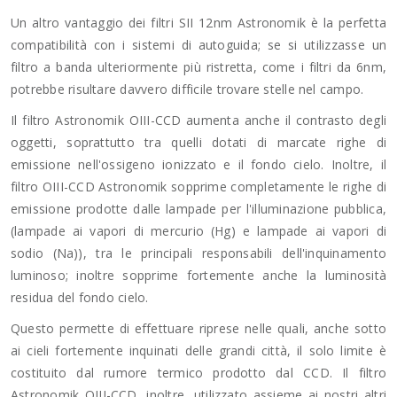
Un altro vantaggio dei filtri SII 12nm Astronomik è la perfetta
compatibilità con i sistemi di autoguida; se si utilizzasse un
filtro a banda ulteriormente più ristretta, come i filtri da 6nm,
potrebbe risultare davvero difficile trovare stelle nel campo.
Il filtro Astronomik OIII-CCD aumenta anche il contrasto degli
oggetti, soprattutto tra quelli dotati di marcate righe di
emissione nell'ossigeno ionizzato e il fondo cielo. Inoltre, il
filtro OIII-CCD Astronomik sopprime completamente le righe di
emissione prodotte dalle lampade per l'illuminazione pubblica,
(lampade ai vapori di mercurio (Hg) e lampade ai vapori di
sodio (Na)), tra le principali responsabili dell'inquinamento
luminoso; inoltre sopprime fortemente anche la luminosità
residua del fondo cielo.
Questo permette di effettuare riprese nelle quali, anche sotto
ai cieli fortemente inquinati delle grandi città, il solo limite è
costituito dal rumore termico prodotto dal CCD. Il filtro
Astronomik OIII-CCD, inoltre, utilizzato assieme ai nostri altri