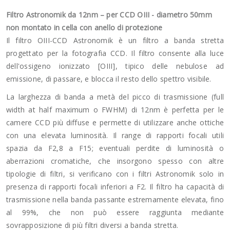
Filtro Astronomik da 12nm – per CCD OIII - diametro 50mm
non montato in cella con anello di protezione
Il filtro OIII-CCD Astronomik è un filtro a banda stretta
progettato per la fotografia CCD. Il filtro consente alla luce
dell'ossigeno ionizzato [OIII], tipico delle nebulose ad
emissione, di passare, e blocca il resto dello spettro visibile.
La larghezza di banda a metà del picco di trasmissione (full
width at half maximum o FWHM) di 12nm è perfetta per le
camere CCD più diffuse e permette di utilizzare anche ottiche
con una elevata luminosità. Il range di rapporti focali utili
spazia da F2,8 a F15; eventuali perdite di luminosità o
aberrazioni cromatiche, che insorgono spesso con altre
tipologie di filtri, si verificano con i filtri Astronomik solo in
presenza di rapporti focali inferiori a F2. Il filtro ha capacità di
trasmissione nella banda passante estremamente elevata, fino
al 99%, che non può essere raggiunta mediante
sovrapposizione di più filtri diversi a banda stretta.