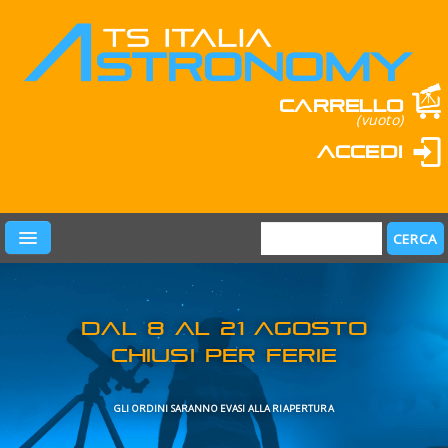
Carrello
(vuoto)
Accedi
PRODOTTI
LEARN & FUN
MARCHI