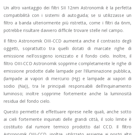
Un altro vantaggio dei filtri SII 12nm Astronomik è la perfetta
compatibilità con i sistemi di autoguida; se si utilizzasse un
filtro a banda ulteriormente più ristretta, come i filtri da 6nm,
potrebbe risultare davvero difficile trovare stelle nel campo.
Il filtro Astronomik OIII-CCD aumenta anche il contrasto degli
oggetti, soprattutto tra quelli dotati di marcate righe di
emissione nell'ossigeno ionizzato e il fondo cielo. Inoltre, il
filtro OIII-CCD Astronomik sopprime completamente le righe di
emissione prodotte dalle lampade per l'illuminazione pubblica,
(lampade ai vapori di mercurio (Hg) e lampade ai vapori di
sodio (Na)), tra le principali responsabili dell'inquinamento
luminoso; inoltre sopprime fortemente anche la luminosità
residua del fondo cielo.
Questo permette di effettuare riprese nelle quali, anche sotto
ai cieli fortemente inquinati delle grandi città, il solo limite è
costituito dal rumore termico prodotto dal CCD. Il filtro
Astronomik OIII-CCD, inoltre, utilizzato assieme ai nostri altri