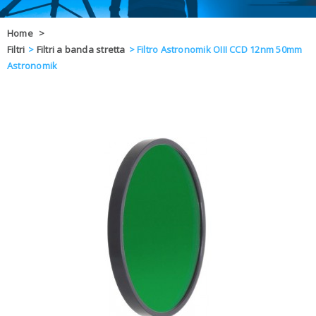
OFFERTE
Home
>
Filtri
>
Filtri a banda stretta
>
Filtro Astronomik OIII CCD 12nm 50mm
DAL 8 AL 21
BLOG
Astronomik
CHIUSI PER 
ENTI E PA
CONTATTI
GLI ORDINI SARANNO EVASI ALL