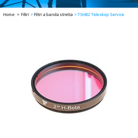
OFFERTE
Home
>
Filtri
>
Filtri a banda stretta
>
TSHB2 Teleskop Service
DAL 8 AL 21
BLOG
CHIUSI PER 
ENTI E PA
CONTATTI
GLI ORDINI SARANNO EVASI ALL