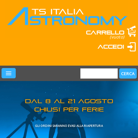
Carrello
(vuoto)
Accedi
PRODOTTI
LEARN & FUN
MARCHI