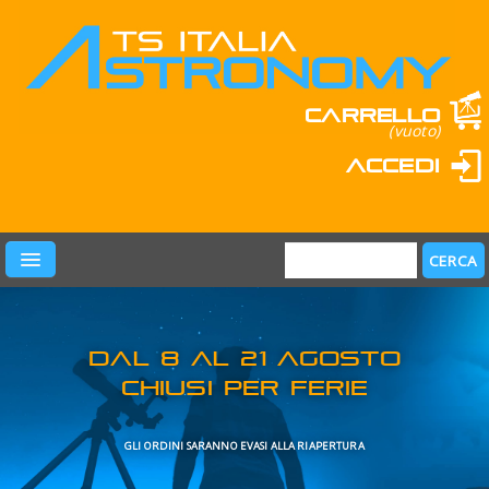
Carrello
(vuoto)
Accedi
PRODOTTI
LEARN & FUN
MARCHI