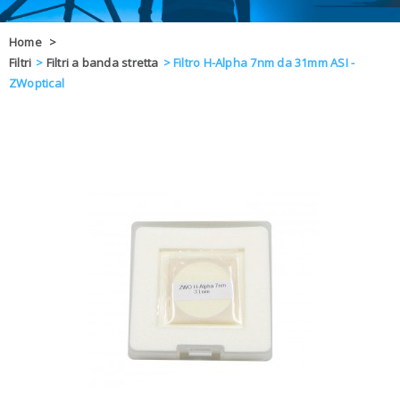
OFFERTE
Home
>
Filtri
>
Filtri a banda stretta
>
Filtro H-Alpha 7nm da 31mm ASI -
DAL 8 AL 21
BLOG
ZWoptical
CHIUSI PER 
ENTI E PA
CONTATTI
GLI ORDINI SARANNO EVASI ALL